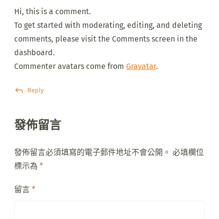
Hi, this is a comment.
To get started with moderating, editing, and deleting
comments, please visit the Comments screen in the
dashboard.
Commenter avatars come from
Gravatar
.
Reply
發佈留言
發佈留言必須填寫的電子郵件地址不會公開。
必填欄位
標示為
*
留言
*