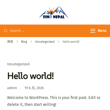
Fine Nepal Trek 發
現尼泊爾
Menu
首頁
Blog
Uncategorized
Hello world!
Uncategorized
Hello world!
admin
19 6 月, 2026
Welcome to WordPress. This is your first post. Edit or
delete it, then start writing!