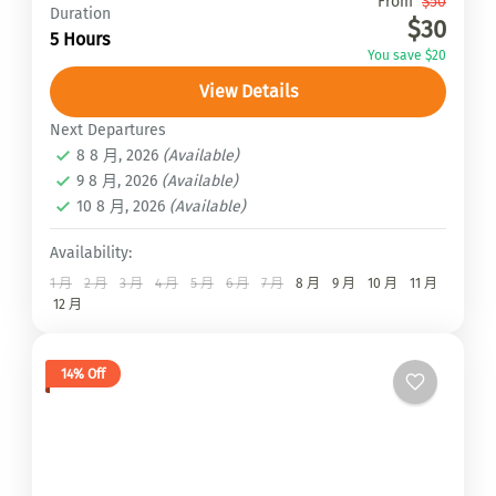
Travel is the movement of...
From
$50
Duration
$30
5 Hours
安納普娜大環線ACT
,
安納普娜路線ABC
,
馬納斯
You save $20
魯大環線Manaslu Circuit Trek
,
馬諦山Mardi
View Details
Himal
1 Person
Next Departures
8 8 月, 2026
(Available)
9 8 月, 2026
(Available)
10 8 月, 2026
(Available)
Availability:
1 月
2 月
3 月
4 月
5 月
6 月
7 月
8 月
9 月
10 月
11 月
12 月
14% Off