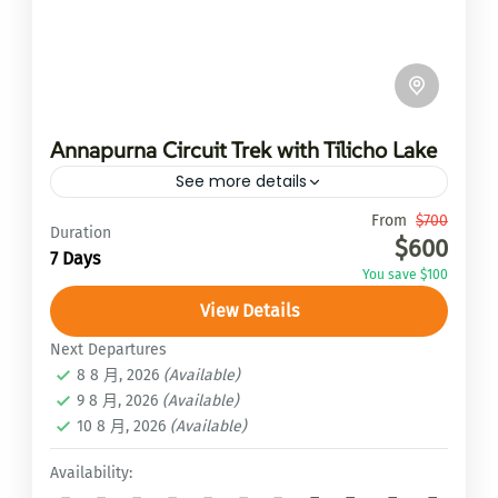
Annapurna Circuit Trek with Tilicho Lake
See more details
Travel is the movement of...
From
$700
Duration
$600
7 Days
安納普娜路線ABC
,
馬納斯魯大環線Manaslu
You save $100
Circuit Trek
View Details
2 People
Next Departures
8 8 月, 2026
(Available)
9 8 月, 2026
(Available)
10 8 月, 2026
(Available)
Availability: