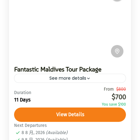
Fantastic Maldives Tour Package
See more details
Travel is the movement of...
From
$800
Duration
$700
11 Days
皮基峰Peaky peak
,
馬諦山Mardi Himal
You save $100
1 Person
View Details
Next Departures
8 8 月, 2026
(Available)
9 8 月, 2026
(Available)