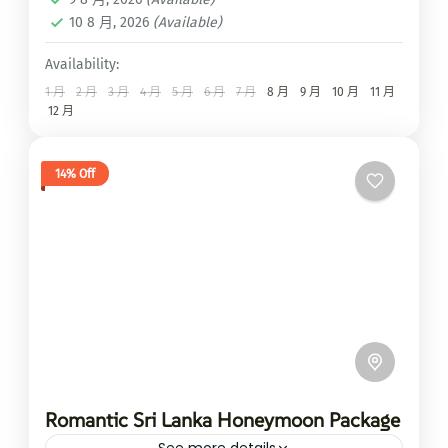
10 8 月, 2026
(Available)
Availability:
1 月
2 月
3 月
4 月
5 月
6 月
7 月
8 月
9 月
10 月
11 月
12 月
14% Off
Romantic Sri Lanka Honeymoon Package
See more details