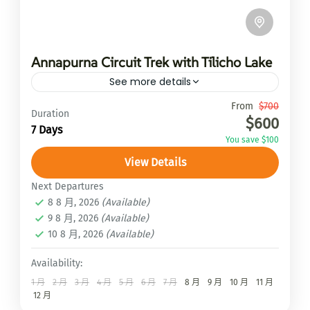
Annapurna Circuit Trek with Tilicho Lake
See more details
Travel is the movement of...
From
$700
Duration
$600
7 Days
安納普娜路線ABC
,
馬納斯魯大環線Manaslu
You save $100
Circuit Trek
View Details
2 People
Next Departures
8 8 月, 2026
(Available)
9 8 月, 2026
(Available)
10 8 月, 2026
(Available)
Availability:
1 月
2 月
3 月
4 月
5 月
6 月
7 月
8 月
9 月
10 月
11 月
12 月