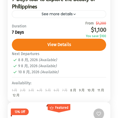
Philippines
See more details
Travel is the movement of...
From
$1,200
Duration
$1,100
7 Days
上木斯塘Upper Mustang
,
皮基峰Peaky peak
You save $100
2 People
View Details
Next Departures
8 8 月, 2026
(Available)
9 8 月, 2026
(Available)
10 8 月, 2026
(Available)
Availability:
1 月
2 月
3 月
4 月
5 月
6 月
7 月
8 月
9 月
10 月
11 月
12 月
Featured
13% Off