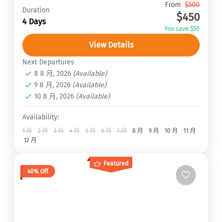
Travel is the movement of...
From
$500
Duration
$450
4 Days
安納普娜大環線ACT
,
梅樂峰Mera peak
,
馬納斯
You save $50
魯大環線Manaslu Circuit Trek
,
馬諦山Mardi
View Details
Himal
2 People
Next Departures
8 8 月, 2026
(Available)
9 8 月, 2026
(Available)
10 8 月, 2026
(Available)
Availability:
1 月
2 月
3 月
4 月
5 月
6 月
7 月
8 月
9 月
10 月
11 月
12 月
Featured
40% Off