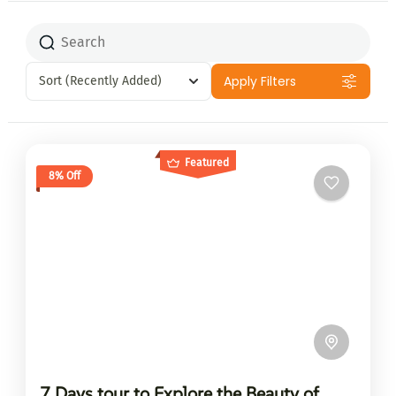
Apply Filters
Sort
(Recently Added)
Featured
8% Off
7 Days tour to Explore the Beauty of