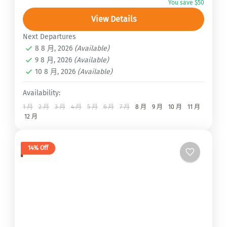
You save $50
Circuit Trek
View Details
2 People
Next Departures
8 8 月, 2026
(Available)
9 8 月, 2026
(Available)
10 8 月, 2026
(Available)
Availability:
1 月
2 月
3 月
4 月
5 月
6 月
7 月
8 月
9 月
10 月
11 月
12 月
14% Off