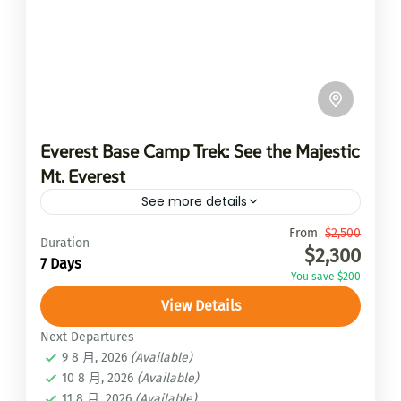
Everest Base Camp Trek: See the Majestic
Mt. Everest
See more details
Travel is the movement of...
From
$2,500
Duration
$2,300
7 Days
馬納斯魯大環線Manaslu Circuit Trek
You save $200
1 Person
View Details
Next Departures
9 8 月, 2026
(Available)
10 8 月, 2026
(Available)
11 8 月, 2026
(Available)