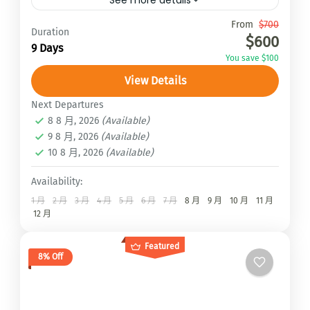
Travel is the movement of...
From
$700
Duration
$600
9 Days
皮基峰Peaky peak
,
馬諦山Mardi Himal
You save $100
3 People
View Details
Next Departures
8 8 月, 2026
(Available)
9 8 月, 2026
(Available)
10 8 月, 2026
(Available)
Availability:
1 月
2 月
3 月
4 月
5 月
6 月
7 月
8 月
9 月
10 月
11 月
12 月
Featured
8% Off