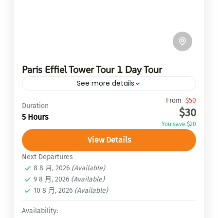
Paris Effiel Tower Tour 1 Day Tour
See more details
Travel is the movement of...
From
$50
Duration
$30
5 Hours
安納普娜大環線ACT
,
安納普娜路線ABC
,
馬納斯
You save $20
魯大環線Manaslu Circuit Trek
,
馬諦山Mardi
View Details
Himal
1 Person
Next Departures
8 8 月, 2026
(Available)
9 8 月, 2026
(Available)
10 8 月, 2026
(Available)
Availability: