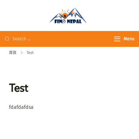
Fine Nepal Trek 發
現尼泊爾
Menu
首頁
Test
Test
fdafdafdsa