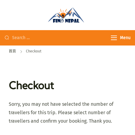
Fine Nepal Trek 發
現尼泊爾
Menu
首頁
Checkout
Checkout
Sorry, you may not have selected the number of
travellers for this trip. Please select number of
travellers and confirm your booking. Thank you.