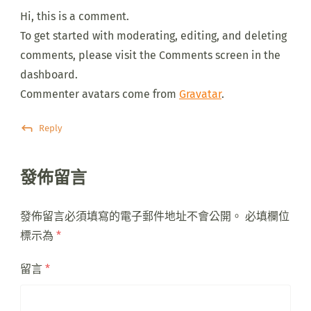
Hi, this is a comment.
To get started with moderating, editing, and deleting
comments, please visit the Comments screen in the
dashboard.
Commenter avatars come from
Gravatar
.
Reply
發佈留言
發佈留言必須填寫的電子郵件地址不會公開。
必填欄位
標示為
*
留言
*