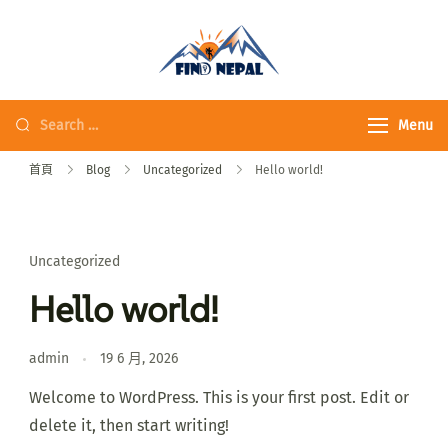
Fine Nepal Trek 發
現尼泊爾
Menu
首頁
Blog
Uncategorized
Hello world!
Uncategorized
Hello world!
admin
19 6 月, 2026
Welcome to WordPress. This is your first post. Edit or
delete it, then start writing!